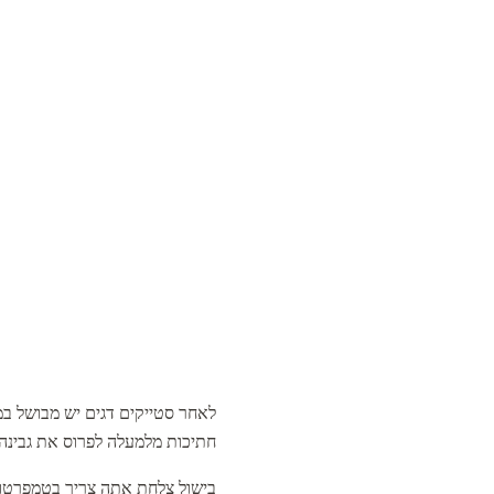
לאחר סטייקים דגים יש מבושל במ
חתיכות מלמעלה לפרוס את גבינה ט
בישול צלחת אתה צריך בטמפרטורה של 180 מעלות. בהתאם לגודל של סטייקים, טווחי בישול