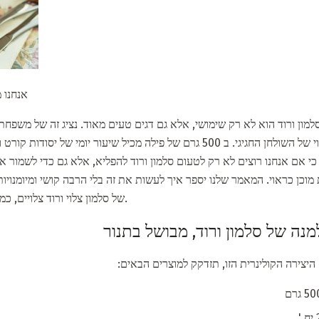
אנחנו מ
סלמון ורוד הוא לא רק שימושי, אלא גם דגים טעים מאוד. נציג זה של משפחת 
המשפחה ולהיות קישוט ראוי של השולחן החגיגי. ב 500 גרם של פילה מכיל שיעור 
י אם אנחנו רוצים לא רק לטעום סלמון ורוד להפליא, אלא גם כדי לשמור א
ת מוכן כראוי. המאמר שלנו יספר איך לעשות את זה בלי הרבה קושי ומיומנויות
של סלמון צלוי ורוד צלויים, כמו גם סלט עם תוספת של הדג הזה.
נה של סלמון ורוד, מבושל בתנור
צירה הקולינרית הזו, תזדקק למוצרים הבאים: