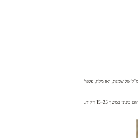
להפוך את הדגים רך ורך, זה חייב להיות מראש מושרה בשמנת. אתה רק צריך לשפוך את פילה דגים 100 מ"ל של שמנת, ואז מלח, פלפל
לפני הטיגון, חשוב מאוד להניח את הסטייקים על השמן החם, ואז הם לא ידבקו על משטח המחבת. מבשלים בחום בינוני במשך 15-25 דקות.